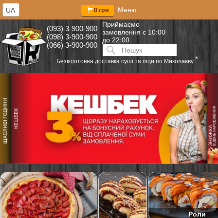
Меню
UA
0 грн
Приймаємо
(093) 3-900-900
замовлення
с 10:00
(098) 3-900-900
до 22:00
(066) 3-900-900
Искать:
ПОИСК
*
Безкоштовна доставка суші та піци по
Миколаєву
Роли