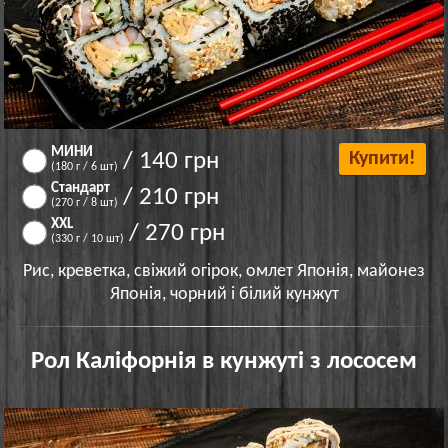
МИНИ
/ 140 грн
Купити!
(180 г / 6 шт)
Стандарт
/ 210 грн
(270 г / 8 шт)
XXL
/ 270 грн
(330 г / 10 шт)
Рис, креветка, свіжий огірок, омлет Японія, майонез
Японія, чорний і білий кунжут
Рол Каліфорнія в кунжуті з лососем