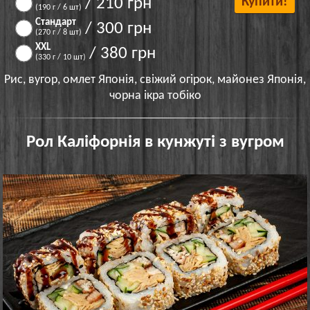
/ 210 грн
Купити!
(190 г / 6 шт)
Стандарт
/ 300 грн
(270 г / 8 шт)
XXL
/ 380 грн
(330 г / 10 шт)
Рис, вугор, омлет Японія, свіжий огірок, майонез Японія,
чорна ікра тобіко
Рол Каліфорнія в кунжуті з вугром