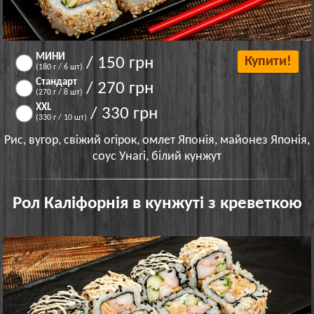
МИНИ
/ 150 грн
Купити!
(180 г / 6 шт)
Стандарт
/ 270 грн
(270 г / 8 шт)
XXL
/ 330 грн
(330 г / 10 шт)
Рис, вугор, свіжий огірок, омлет Японія, майонез Японія,
соус Унагі, білий кунжут
Рол Каліфорнія в кунжуті з креветкою