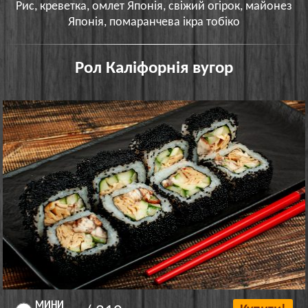
Рис, креветка, омлет Японія, свіжий огірок, майонез
Японія, помаранчева ікра тобіко
Рол Каліфорнія вугор
МИНИ