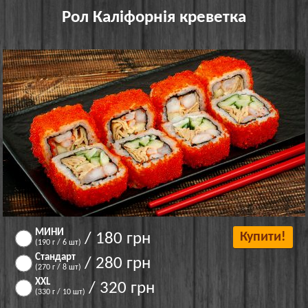
Рол Каліфорнія креветка
МИНИ
/ 180 грн
Купити!
(190 г / 6 шт)
Стандарт
/ 280 грн
(270 г / 8 шт)
XXL
/ 320 грн
(330 г / 10 шт)