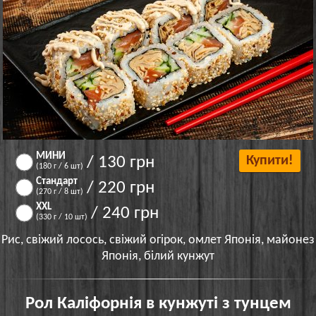
МИНИ
/ 130 грн
Купити!
(180 г / 6 шт)
Стандарт
/ 220 грн
(270 г / 8 шт)
XXL
/ 240 грн
(330 г / 10 шт)
Рис, свіжий лосось, свіжий огірок, омлет Японія, майонез
Японія, білий кунжут
Рол Каліфорнія в кунжуті з тунцем