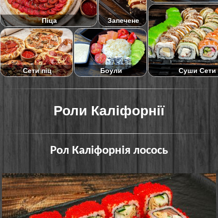
Піца
Запечене
Суши Сети
Сети піц
Боули
Роли Каліфорнії
Рол Каліфорнія лосось