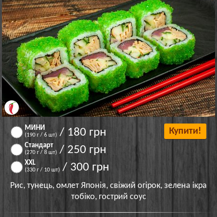
МИНИ
/ 180 грн
Купити!
(190 г / 6 шт)
Стандарт
/ 250 грн
(270 г / 8 шт)
XXL
/ 300 грн
(330 г / 10 шт)
Рис, тунець, омлет Японія, свіжий огірок, зелена ікра
тобіко, гострий соус