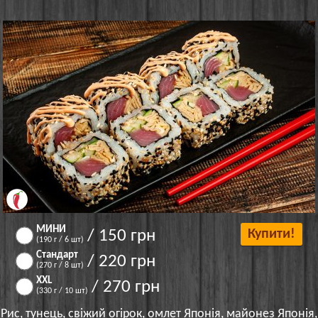
МИНИ
/ 150 грн
Купити!
(190 г / 6 шт)
Стандарт
/ 220 грн
(270 г / 8 шт)
XXL
/ 270 грн
(330 г / 10 шт)
Рис, тунець, свіжий огірок, омлет Японія, майонез Японія,