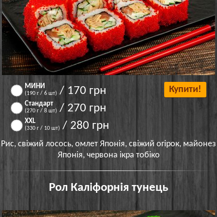
МИНИ
/ 170 грн
Купити!
(190 г / 6 шт)
Стандарт
/ 270 грн
(270 г / 8 шт)
XXL
/ 280 грн
(330 г / 10 шт)
Рис, свіжий лосось, омлет Японія, свіжий огірок, майонез
Японія, червона ікра тобіко
Рол Каліфорнія тунець