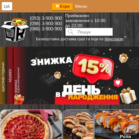
Меню
UA
0 грн
Приймаємо
(093) 3-900-900
замовлення
с 10:00
(098) 3-900-900
до 22:00
(066) 3-900-900
Искать:
ПОИСК
*
Безкоштовна доставка суші та піци по
Миколаєву
Роли