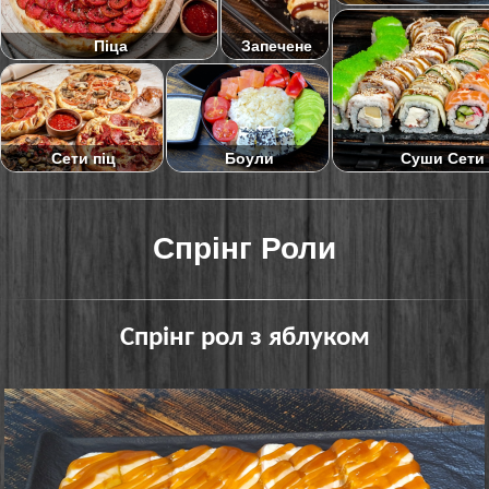
Піца
Запечене
Суши Сети
Сети піц
Боули
Спрінг Роли
Спрінг рол з яблуком