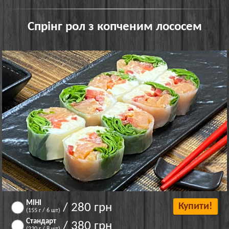
Спрінг рол з копченим лососем
МІНІ
/ 280 грн
Купити!
(155 г / 6 шт)
Стандарт
/ 380 грн
(220 г / 8 шт)