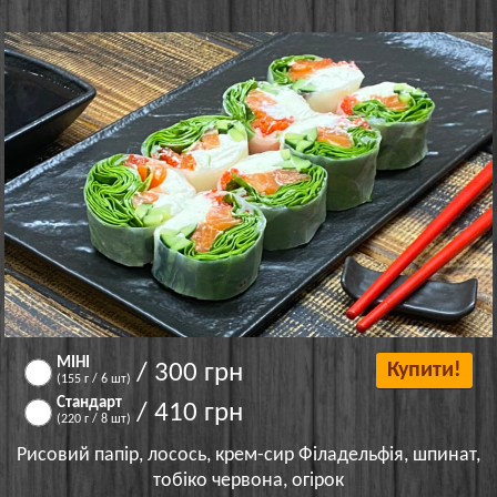
МІНІ
/ 300 грн
Купити!
(155 г / 6 шт)
Стандарт
/ 410 грн
(220 г / 8 шт)
Рисовий папір, лосось, крем-сир Філадельфія, шпинат,
тобіко червона, огірок