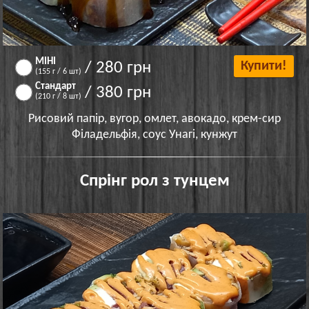
МІНІ
/ 280 грн
Купити!
(155 г / 6 шт)
Стандарт
/ 380 грн
(210 г / 8 шт)
Рисовий папір, вугор, омлет, авокадо, крем-сир
Філадельфія, соус Унагі, кунжут
Спрінг рол з тунцем