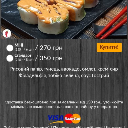
МІНІ
/ 270 грн
Купити!
(155 г / 6 шт)
Стандарт
/ 350 грн
(220 г / 8 шт)
Рисовий папір, тунець, авокадо, омлет, крем-сир
Філадельфія, тобіко зелена, соус Гострий
*доставка безкоштовно при замовленні від 150 грн., уточнюйте
мінімальне замовлення для вашого району у оператора
Публічна угода (оферта)
|
Політика конфіденційності
|
Контакти
|