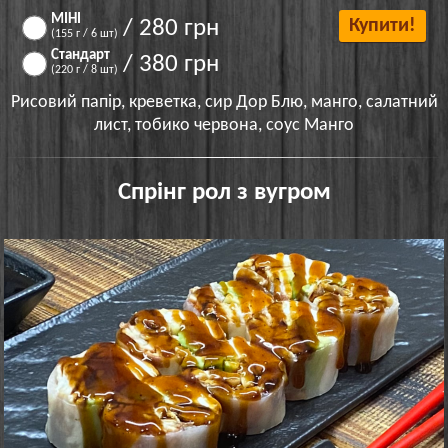
МІНІ
/ 280 грн
Купити!
(155 г / 6 шт)
Стандарт
/ 380 грн
(220 г / 8 шт)
Рисовий папір, креветка, сир Дор Блю, манго, салатний
лист, тобико червона, соус Манго
Спрінг рол з вугром